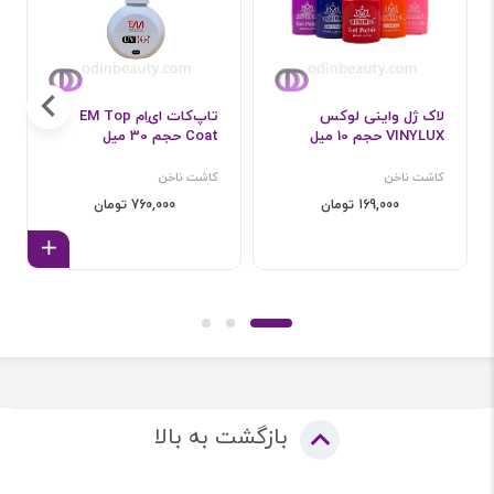
لاک ژل واینی لوکس
تاپ‌کات ای‌اِم EM Top
VINYLUX حجم 10 میل
Coat حجم 30 میل
کاشت ناخن
کاشت ناخن
169,000 تومان
760,000 تومان
افزود
بازگشت به بالا