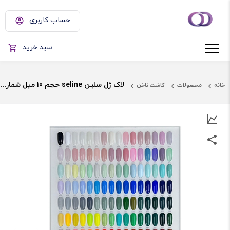
حساب کاربری
سبد خرید
لاک ژل سلین seline حجم 10 میل شماره 161 تا 180
خانه
محصولات
کاشت ناخن