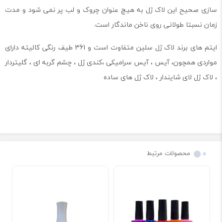
سازی صحیح این لاک ژل به هیچ عنوان چروک و لب پر نمی شود و مدت
زمان نسبتا طولانی روی ناخن ماندگار است.
ایتم های برند لاک ژل سلین متفاوت است و 361 طیف رنگی کالیته دارای
مواردی همچون، آیس ، آیس سرامیکی ،کندی ژل ، چشم گربه ای ، گلیتردار
، لاک ژل لای شایندار ، لاک ژل های ساده
محصولات مرتبط