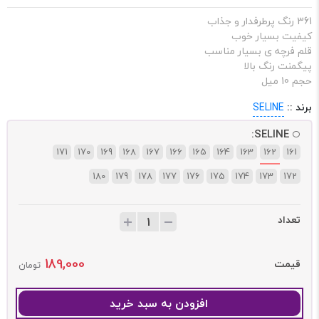
361 رنگ پرطرفدار و جذاب
کیفیت بسیار خوب
قلم فرچه ی بسیار مناسب
پیگمنت رنگ بالا
حجم 10 میل
برند ::
SELINE
SELINE:
171
170
169
168
167
166
165
164
163
162
161
180
179
178
177
176
175
174
173
172
تعداد
189,000
قیمت
تومان
افزودن به سبد خرید