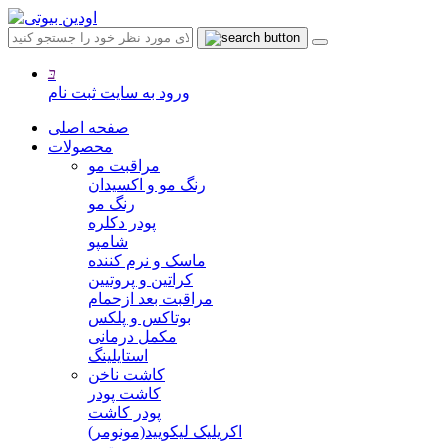
ورود به سایت
ثبت نام
صفحه اصلی
محصولات
مراقبت مو
رنگ مو و اکسیدان
رنگ مو
پودر دکلره
شامپو
ماسک و نرم کننده
کراتین و پروتیین
مراقبت بعد ازحمام
بوتاکس و پلکس
مکمل درمانی
استایلینگ
کاشت ناخن
کاشت پودر
پودر کاشت
اکریلیک لیکویید(مونومر)