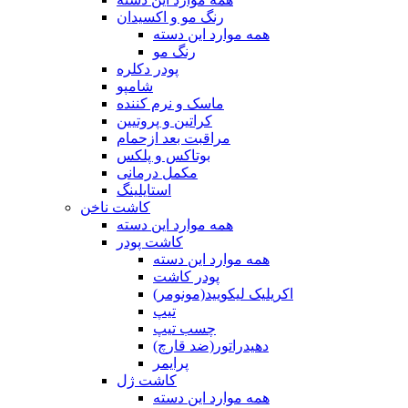
رنگ مو و اکسیدان
همه موارد این دسته
رنگ مو
پودر دکلره
شامپو
ماسک و نرم کننده
کراتین و پروتیین
مراقبت بعد ازحمام
بوتاکس و پلکس
مکمل درمانی
استایلینگ
کاشت ناخن
همه موارد این دسته
کاشت پودر
همه موارد این دسته
پودر کاشت
اکریلیک لیکویید(مونومر)
تیپ
چسب تیپ
دهیدراتور(ضد قارچ)
پرایمر
کاشت ژل
همه موارد این دسته