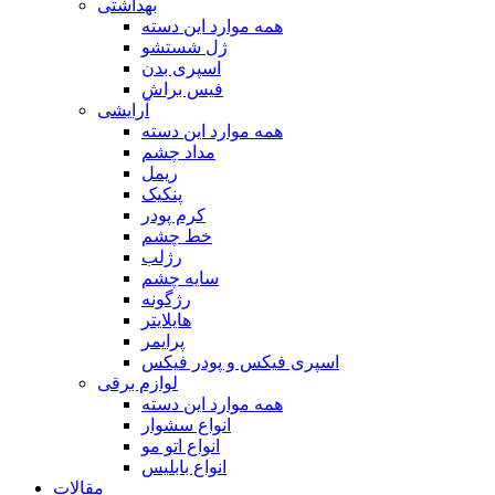
بهداشتی
همه موارد این دسته
ژل شستشو
اسپری بدن
فیس براش
آرایشی
همه موارد این دسته
مداد چشم
ریمل
پنکیک
کرم پودر
خط چشم
رژلب
سایه چشم
رژگونه
هایلایتر
پرایمر
اسپری فیکس و پودر فیکس
لوازم برقی
همه موارد این دسته
انواع سشوار
انواع اتو مو
انواع بابلیس
مقالات