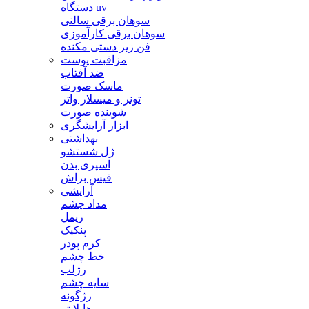
دستگاه uv
سوهان برقی سالنی
سوهان برقی کارآموزی
فن زیر دستی مکنده
مزاقبت پوست
ضد آفتاب
ماسک صورت
تونر و میسلار واتر
شوینده صورت
ابزار آرایشگری
بهداشتی
ژل شستشو
اسپری بدن
فیس براش
آرایشی
مداد چشم
ریمل
پنکیک
کرم پودر
خط چشم
رژلب
سایه چشم
رژگونه
هایلایتر