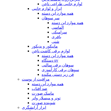
لوازم جانبی طراحی ناخن
ابزار و لوازم جانبی
همه موارد این دسته
سر سوهان
همه موارد این دسته
الماسی
سرامیکی
بافری
شنی
مانیکور و پدیکور
لوازم برقی کاشت ناخن
همه موارد این دسته
دستگاه uv
سوهان برقی سالنی
سوهان برقی کارآموزی
فن زیر دستی مکنده
مراقبت از پوست
همه موارد این دسته
ضد آفتاب
ماسک صورت
تونر و میسلار واتر
شوینده صورت
ابزار آرایشگری