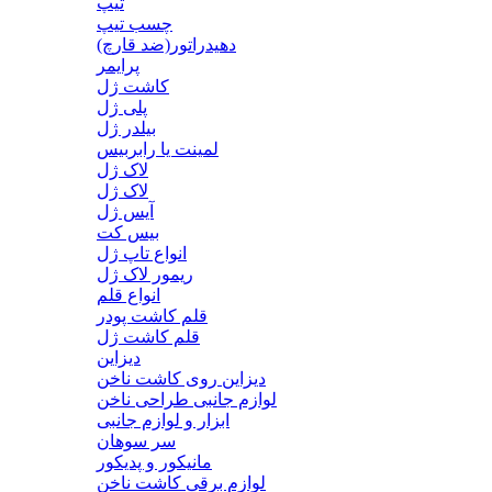
تیپ
چسب تیپ
دهیدراتور(ضد قارچ)
پرایمر
کاشت ژل
پلی ژل
بیلدر ژل
لمینت یا رابربیس
لاک ژل
لاک ژل
آیس ژل
بیس کت
انواع تاپ ژل
ریمور لاک ژل
انواع قلم
قلم کاشت پودر
قلم کاشت ژل
دیزاین
دیزاین روی کاشت ناخن
لوازم جانبی طراحی ناخن
ابزار و لوازم جانبی
سر سوهان
مانیکور و پدیکور
لوازم برقی کاشت ناخن