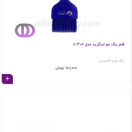
قلم رنگ مو اینگرید مدل c-306
رنگ مو و اکسیدان
180,000 تومان
اف