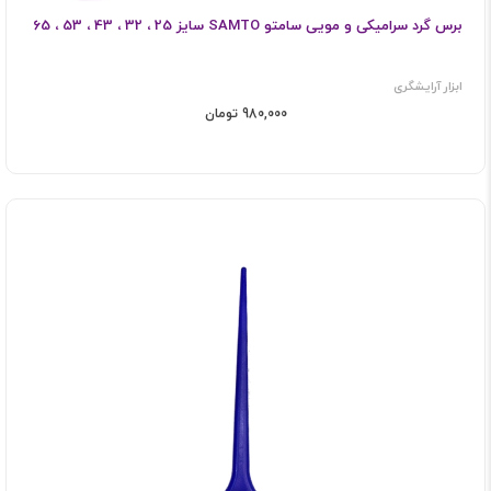
برس گرد سرامیکی و مویی سامتو SAMTO سایز 25 ، 32 ، 43 ، 53 ، 65
ابزار آرایشگری
980,000 تومان