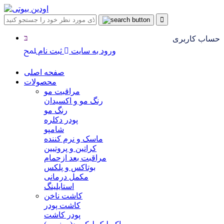
حساب کاربری
ورود به سایت
ثبت نام
صفحه اصلی
محصولات
مراقبت مو
رنگ مو و اکسیدان
رنگ مو
پودر دکلره
شامپو
ماسک و نرم کننده
کراتین و پروتیین
مراقبت بعد ازحمام
بوتاکس و پلکس
مکمل درمانی
استایلینگ
کاشت ناخن
کاشت پودر
پودر کاشت