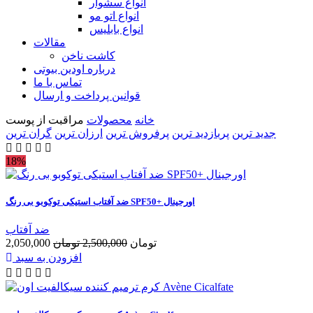
انواع سشوار
انواع اتو مو
انواع بابلیس
مقالات
کاشت ناخن
درباره اودین بیوتی
تماس با ما
قوانین پرداخت و ارسال
خانه
محصولات
مراقبت از پوست
جدید ترین
پربازدید ترین
پرفروش ترین
ارزان ترین
گران ترین
18%
ضد آفتاب استیکی توکوبو بی رنگ SPF50+ اورجینال
ضد آفتاب
2,050,000 تومان
2,500,000 تومان
افزودن به سبد