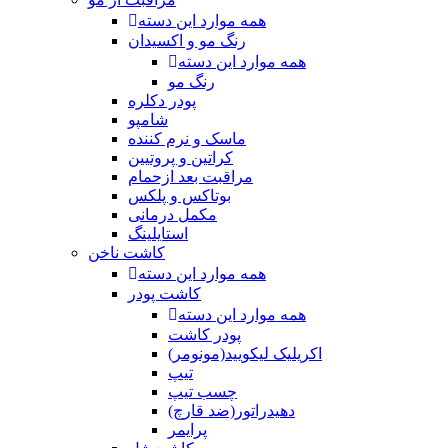
همه موارد این دسته
رنگ مو و اکسیدان
همه موارد این دسته
رنگ مو
پودر دکلره
شامپو
ماسک و نرم کننده
کراتین و پروتیین
مراقبت بعد ازحمام
بوتاکس و پلکس
مکمل درمانی
استایلینگ
کاشت ناخن
همه موارد این دسته
کاشت پودر
همه موارد این دسته
پودر کاشت
اکریلیک لیکویید(مونومر)
تیپ
چسب تیپ
دهیدراتور(ضد قارچ)
پرایمر