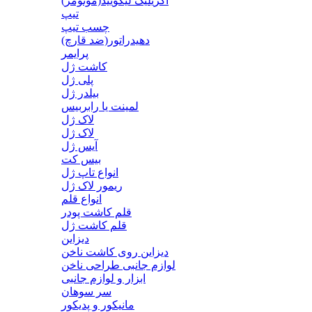
اکریلیک لیکویید(مونومر)
تیپ
چسب تیپ
دهیدراتور(ضد قارچ)
پرایمر
کاشت ژل
پلی ژل
بیلدر ژل
لمینت یا رابربیس
لاک ژل
لاک ژل
آیس ژل
بیس کت
انواع تاپ ژل
ریمور لاک ژل
انواع قلم
قلم کاشت پودر
قلم کاشت ژل
دیزاین
دیزاین روی کاشت ناخن
لوازم جانبی طراحی ناخن
ابزار و لوازم جانبی
سر سوهان
مانیکور و پدیکور