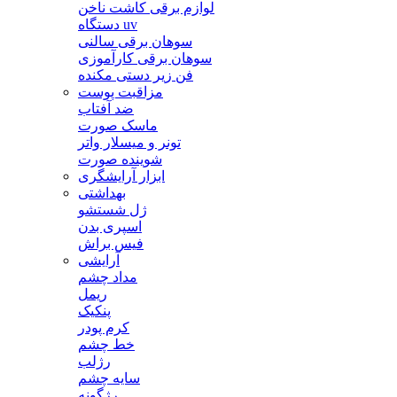
لوازم برقی کاشت ناخن
دستگاه uv
سوهان برقی سالنی
سوهان برقی کارآموزی
فن زیر دستی مکنده
مزاقبت پوست
ضد آفتاب
ماسک صورت
تونر و میسلار واتر
شوینده صورت
ابزار آرایشگری
بهداشتی
ژل شستشو
اسپری بدن
فیس براش
آرایشی
مداد چشم
ریمل
پنکیک
کرم پودر
خط چشم
رژلب
سایه چشم
رژگونه