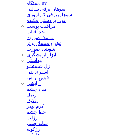
دستگاه uv
سوهان برقی سالنی
سوهان برقی کارآموزی
فن زیر دستی مکنده
مزاقبت پوست
ضد آفتاب
ماسک صورت
تونر و میسلار واتر
شوینده صورت
ابزار آرایشگری
بهداشتی
ژل شستشو
اسپری بدن
فیس براش
آرایشی
مداد چشم
ریمل
پنکیک
کرم پودر
خط چشم
رژلب
سایه چشم
رژگونه
هایلایتر