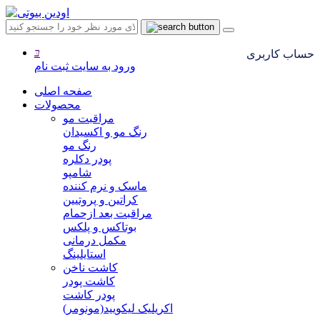
حساب کاربری
ورود به سایت
ثبت نام
صفحه اصلی
محصولات
مراقبت مو
رنگ مو و اکسیدان
رنگ مو
پودر دکلره
شامپو
ماسک و نرم کننده
کراتین و پروتیین
مراقبت بعد ازحمام
بوتاکس و پلکس
مکمل درمانی
استایلینگ
کاشت ناخن
کاشت پودر
پودر کاشت
اکریلیک لیکویید(مونومر)