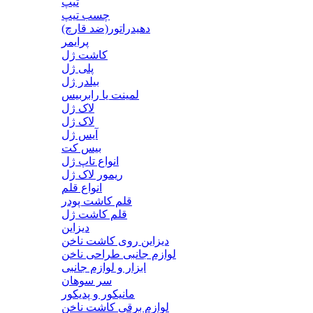
تیپ
چسب تیپ
دهیدراتور(ضد قارچ)
پرایمر
کاشت ژل
پلی ژل
بیلدر ژل
لمینت یا رابربیس
لاک ژل
لاک ژل
آیس ژل
بیس کت
انواع تاپ ژل
ریمور لاک ژل
انواع قلم
قلم کاشت پودر
قلم کاشت ژل
دیزاین
دیزاین روی کاشت ناخن
لوازم جانبی طراحی ناخن
ابزار و لوازم جانبی
سر سوهان
مانیکور و پدیکور
لوازم برقی کاشت ناخن