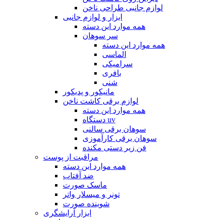
لوازم جانبی طراحی ناخن
ابزار و لوازم جانبی
همه موارد این دسته
سر سوهان
همه موارد این دسته
الماسی
سرامیکی
بافری
شنی
مانیکور و پدیکور
لوازم برقی کاشت ناخن
همه موارد این دسته
دستگاه uv
سوهان برقی سالنی
سوهان برقی کارآموزی
فن زیر دستی مکنده
مراقبت از پوست
همه موارد این دسته
ضد آفتاب
ماسک صورت
تونر و میسلار واتر
شوینده صورت
ابزار آرایشگری