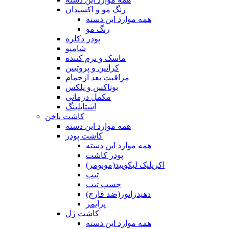
رنگ مو و اکسیدان
همه موارد این دسته
رنگ مو
پودر دکلره
شامپو
ماسک و نرم کننده
کراتین و پروتیین
مراقبت بعد ازحمام
بوتاکس و پلکس
مکمل درمانی
استایلینگ
کاشت ناخن
همه موارد این دسته
کاشت پودر
همه موارد این دسته
پودر کاشت
اکریلیک لیکویید(مونومر)
تیپ
چسب تیپ
دهیدراتور(ضد قارچ)
پرایمر
کاشت ژل
همه موارد این دسته