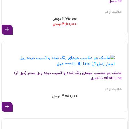
Lineمیل
مراقبت از مو
2,790,000 تومان
3,100,000 تومان
اف
ماسک مو مناسب موهای رنگ شده و آسیب دیده ریل استار (دبل آر)
1000ml RR Lineمیل
مراقبت از مو
3,550,000 تومان
اف