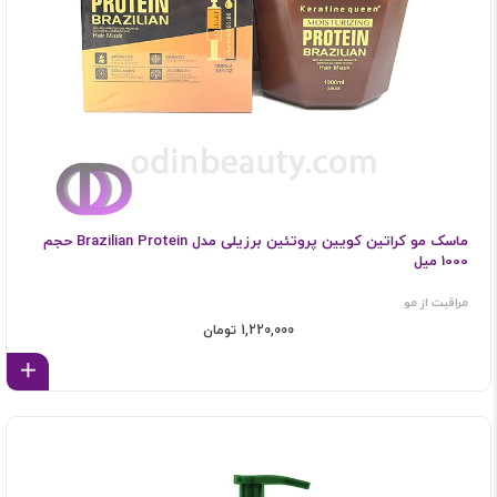
ماسک مو کراتین کویین پروتئین برزیلی مدل Brazilian Protein حجم
1000 میل
مراقبت از مو
1,220,000 تومان
اف