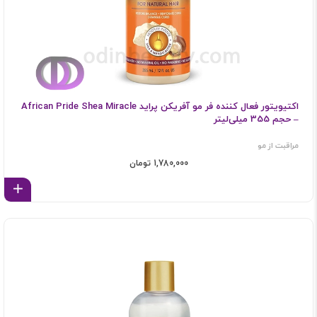
اکتیویتور فعال کننده فر مو آفریکن پراید African Pride Shea Miracle
– حجم 355 میلی‌لیتر
مراقبت از مو
1,780,000 تومان
اف