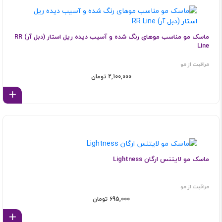
ماسک مو مناسب موهای رنگ شده و آسیب دیده ریل استار (دبل آر) RR
Line
مراقبت از مو
2,100,000 تومان
اف
ماسک مو لایتنس ارگان Lightness
مراقبت از مو
695,000 تومان
اف