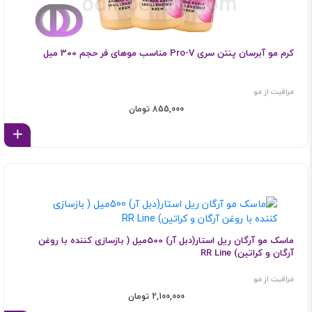
کرم مو آبرسان پنتن سری Pro-V مناسب موهای فر حجم 300 میل
مراقبت از مو
855,000 تومان
اف
ماسک مو آرگان ریل استار(دبل آر) 500میل ( بازسازی کننده با روغن
آرگان و کراتین) RR Line
مراقبت از مو
2,100,000 تومان