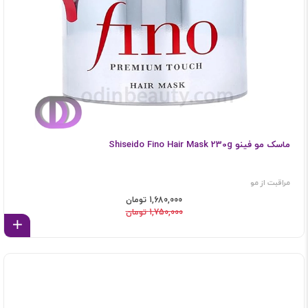
ماسک مو فینو Shiseido Fino Hair Mask 230g
مراقبت از مو
1,680,000 تومان
1,750,000 تومان
اف