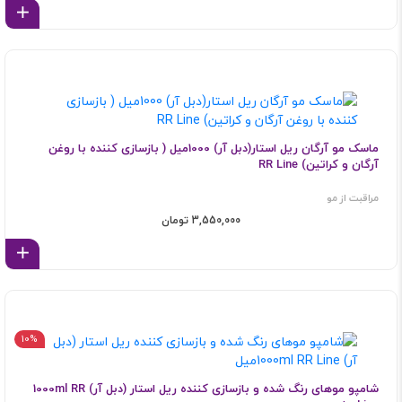
اف
ماسک مو آرگان ریل استار(دبل آر) 1000میل ( بازسازی کننده با روغن
آرگان و کراتین) RR Line
مراقبت از مو
3,550,000 تومان
اف
10%
شامپو موهای رنگ شده و بازسازی کننده ریل استار (دبل آر) 1000ml RR