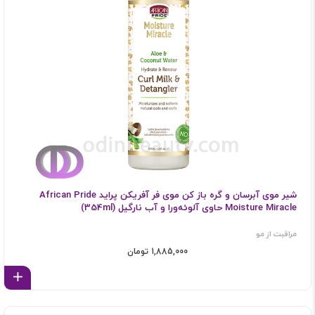
شیر موی آبرسان و گره‌ باز کن موی فر آفریکن پراید African Pride
Moisture Miracle حاوی آلوئه‌ورا و آب نارگیل (354ml)
مراقبت از مو
1,885,000 تومان
اف