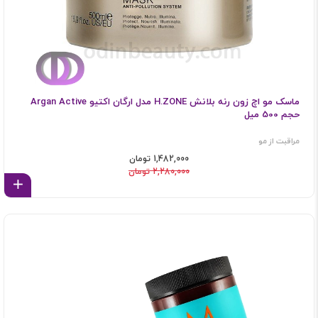
ماسک مو اچ زون رنه بلانش H.ZONE مدل ارگان اکتیو Argan Active
حجم 500 میل
مراقبت از مو
1,482,000 تومان
2,280,000 تومان
اف