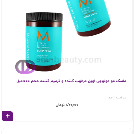
ماسک مو مولوجی اویل مرطوب کننده و ترمیم کننده حجم 1000میل
مراقبت از مو
870,000 تومان
اف