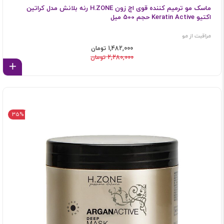
ماسک مو ترمیم کننده قوی اچ زون H.ZONE رنه بلانش مدل کراتین
اکتیو Keratin Active حجم 500 میل
مراقبت از مو
1,482,000 تومان
2,280,000 تومان
اف
35%