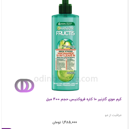
کرم موی گارنیر 10 کاره فروکتیس حجم 400 میل
مراقبت از مو
1,485,000 تومان