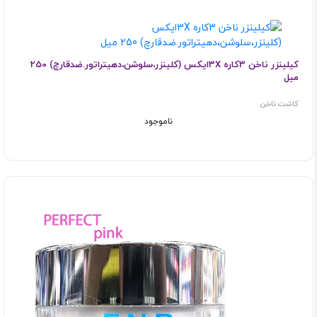
کیلینزر ناخن 3کاره 3Xایکس (کلینزر،سلوشن،دهیتراتور.ضدقارچ) 250
میل
کاشت ناخن
ناموجود