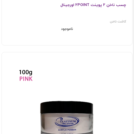
چسب ناخن 2 پوینت 2POINT اورجینال
کاشت ناخن
ناموجود