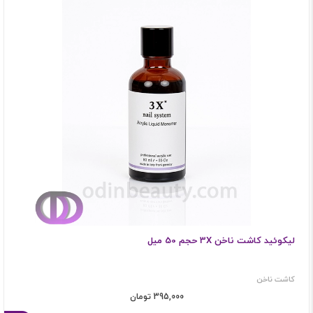
لیکوئید کاشت ناخن 3X حجم 50 میل
کاشت ناخن
395,000 تومان