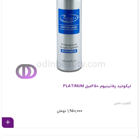
لیکوئید پلاتینیوم 250میل PLATINUM
کاشت ناخن
1,950,000 تومان
اف