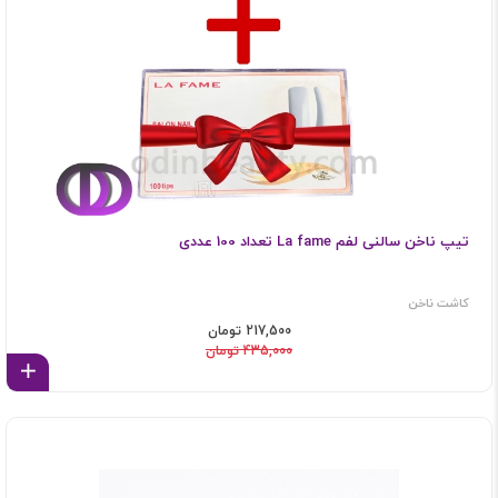
تیپ ناخن سالنی لفم La fame تعداد 100 عددی
کاشت ناخن
217,500 تومان
435,000 تومان
اف