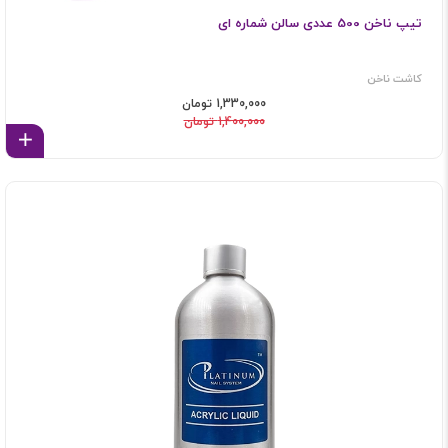
تیپ ناخن 500 عددی سالن شماره ای
کاشت ناخن
1,330,000 تومان
1,400,000 تومان
اف