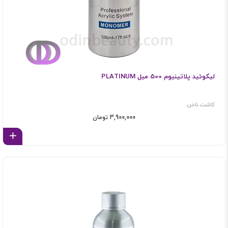
لیکوئید پلاتینیوم 500 میل PLATINUM
کاشت ناخن
3,900,000 تومان
اف