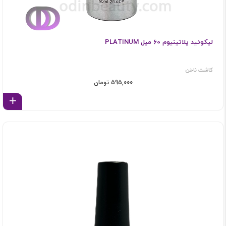
لیکوئید پلاتینیوم 60 میل PLATINUM
کاشت ناخن
595,000 تومان
اف